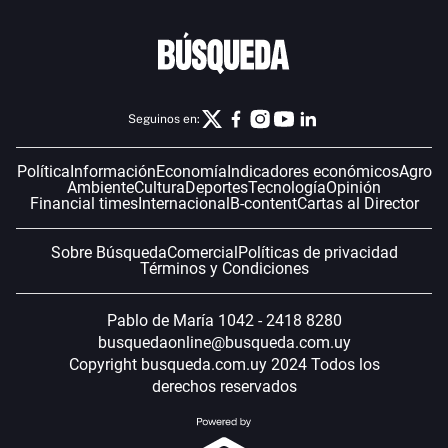
Seguinos en:
Política
Información
Economía
Indicadores económicos
Agro
Ambiente
Cultura
Deportes
Tecnología
Opinión
Financial times
Internacional
B-content
Cartas al Director
Sobre Búsqueda
Comercial
Políticas de privacidad
Términos y Condiciones
Pablo de María 1042 - 2418 8280
busquedaonline@busqueda.com.uy
Copyright busqueda.com.uy 2024 Todos los
derechos reservados