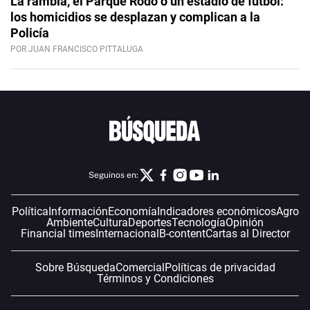
La rambla, el Parque Rodó o un estadio de fútbol:
los homicidios se desplazan y complican a la
Policía
POR JUAN FRANCISCO PITTALUGA
Seguinos en:
Política
Información
Economía
Indicadores económicos
Agro
Ambiente
Cultura
Deportes
Tecnología
Opinión
Financial times
Internacional
B-content
Cartas al Director
Sobre Búsqueda
Comercial
Políticas de privacidad
Términos y Condiciones