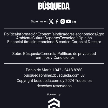
Seguinos en:
Política
Información
Economía
Indicadores económicos
Agro
Ambiente
Cultura
Deportes
Tecnología
Opinión
Financial times
Internacional
B-content
Cartas al Director
Sobre Búsqueda
Comercial
Políticas de privacidad
Términos y Condiciones
Pablo de María 1042 - 2418 8280
busquedaonline@busqueda.com.uy
Copyright busqueda.com.uy 2024 Todos los
derechos reservados