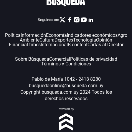
Seguinos en:
Política
Información
Economía
Indicadores económicos
Agro
Ambiente
Cultura
Deportes
Tecnología
Opinión
Financial times
Internacional
B-content
Cartas al Director
Sobre Búsqueda
Comercial
Políticas de privacidad
Términos y Condiciones
Pablo de María 1042 - 2418 8280
busquedaonline@busqueda.com.uy
Copyright busqueda.com.uy 2024 Todos los
derechos reservados