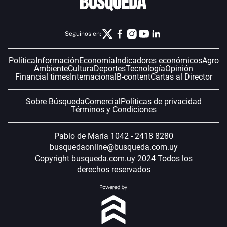
Seguinos en:
Política
Información
Economía
Indicadores económicos
Agro
Ambiente
Cultura
Deportes
Tecnología
Opinión
Financial times
Internacional
B-content
Cartas al Director
Sobre Búsqueda
Comercial
Políticas de privacidad
Términos y Condiciones
Pablo de María 1042 - 2418 8280
busquedaonline@busqueda.com.uy
Copyright busqueda.com.uy 2024 Todos los
derechos reservados