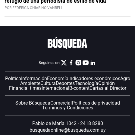
refugio de una periodista de estilo de vida
POR FEDERICA CHIARINO VANRELL
Seguinos en:
Política
Información
Economía
Indicadores económicos
Agro
Ambiente
Cultura
Deportes
Tecnología
Opinión
Financial times
Internacional
B-content
Cartas al Director
Sobre Búsqueda
Comercial
Políticas de privacidad
Términos y Condiciones
Pablo de María 1042 - 2418 8280
busquedaonline@busqueda.com.uy