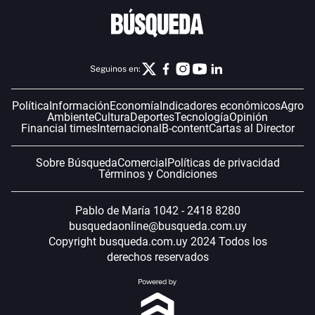
Seguinos en:
Política
Información
Economía
Indicadores económicos
Agro
Ambiente
Cultura
Deportes
Tecnología
Opinión
Financial times
Internacional
B-content
Cartas al Director
Sobre Búsqueda
Comercial
Políticas de privacidad
Términos y Condiciones
Pablo de María 1042 - 2418 8280
busquedaonline@busqueda.com.uy
Copyright busqueda.com.uy 2024 Todos los
derechos reservados