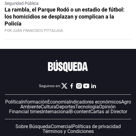
Seguridad Pública
La rambla, el Parque Rodó o un estadio de fútbol:
los homicidios se desplazan y complican a la
Policía
POR JUAN FRANCISCO PITTALUGA
Seguinos en:
Política
Información
Economía
Indicadores económicos
Agro
Ambiente
Cultura
Deportes
Tecnología
Opinión
Financial times
Internacional
B-content
Cartas al Director
Sobre Búsqueda
Comercial
Políticas de privacidad
Términos y Condiciones