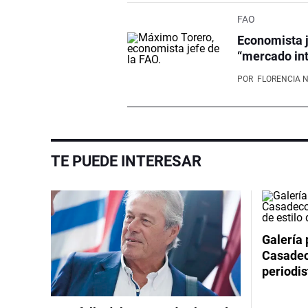
FAO
Economista j
“mercado int
POR
FLORENCIA 
TE PUEDE INTERESAR
Galería 
Casadeco
periodis