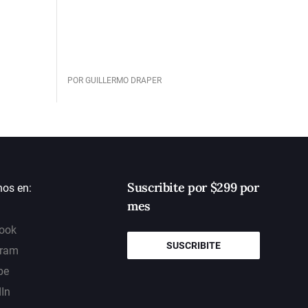
POR GUILLERMO DRAPER
Suscribite por $299 por
nos en:
mes
ook
SUSCRIBITE
gram
be
dIn