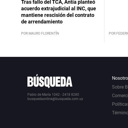
Tras fallo del TCA, Antía planteó
acuerdo extrajudicial al INC, que
mantiene rescisión del contrato
de arrendamiento
POR MAURO FLORENTÍN
POR FEDERI
Nosotro
Sobre 
Pablo de María 1042 - 2418 8280
Comerci
busquedaonline@busqueda.com.uy
Política
Término