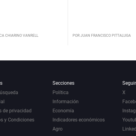
CA CHIARINO VANRELL
POR JUAN FRANCISCO PITTALUGA
s
Secciones
Segui
Búsqueda
Política
X
al
Información
Faceb
s de privacidad
Economía
Insta
s y Condiciones
Indicadores económicos
Youtu
Agro
Linke