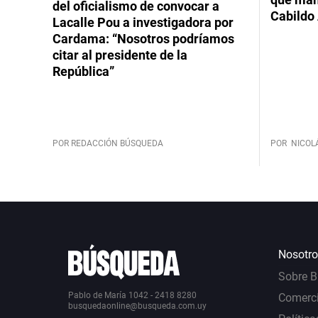
del oficialismo de convocar a
Cabildo 
Lacalle Pou a investigadora por
Cardama: “Nosotros podríamos
citar al presidente de la
República”
POR REDACCIÓN BÚSQUEDA
POR
NICOL
Nosotro
Sobre 
Pablo de María 1042 - 2418 8280
Comerci
busquedaonline@busqueda.com.uy