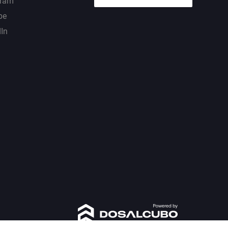
gram
be
dIn