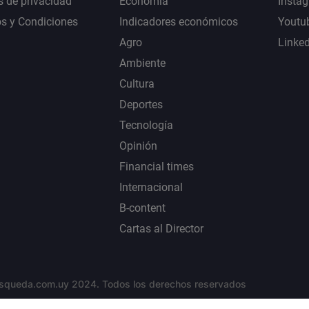
s de privacidad
Economía
Insta
s y Condiciones
Indicadores económicos
Youtu
Agro
Linke
Ambiente
Cultura
Deportes
Tecnología
Opinión
Financial times
Internacional
B-content
Cartas al Director
squeda.com.uy 2024. Todos los derechos reservados