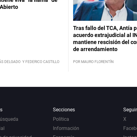
Abierto
Tras fallo del TCA, Antía 
acuerdo extrajudicial al I
mantiene rescisión del co
de arrendamiento
ÁS DELGADO
Y FEDERICO CASTILLO
POR MAURO FLORENTÍN
s
Secciones
Segui
Búsqueda
Política
X
al
Información
Faceb