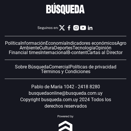
Seguinos en:
Política
Información
Economía
Indicadores económicos
Agro
Ambiente
Cultura
Deportes
Tecnología
Opinión
Financial times
Internacional
B-content
Cartas al Director
Sobre Búsqueda
Comercial
Políticas de privacidad
Términos y Condiciones
Pablo de María 1042 - 2418 8280
busquedaonline@busqueda.com.uy
Copyright busqueda.com.uy 2024 Todos los
derechos reservados