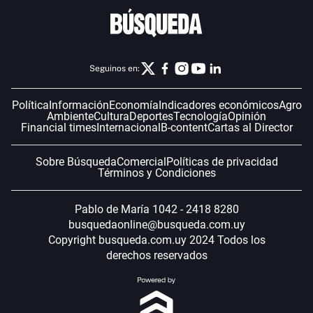
Seguinos en:
Política
Información
Economía
Indicadores económicos
Agro
Ambiente
Cultura
Deportes
Tecnología
Opinión
Financial times
Internacional
B-content
Cartas al Director
Sobre Búsqueda
Comercial
Políticas de privacidad
Términos y Condiciones
Pablo de María 1042 - 2418 8280
busquedaonline@busqueda.com.uy
Copyright busqueda.com.uy 2024 Todos los
derechos reservados