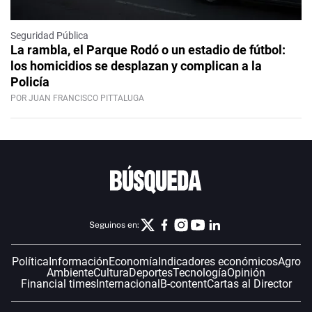
Seguridad Pública
La rambla, el Parque Rodó o un estadio de fútbol:
los homicidios se desplazan y complican a la
Policía
POR JUAN FRANCISCO PITTALUGA
Seguinos en:
Política
Información
Economía
Indicadores económicos
Agro
Ambiente
Cultura
Deportes
Tecnología
Opinión
Financial times
Internacional
B-content
Cartas al Director