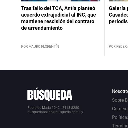
Tras fallo del TCA, Antía planteó
Galería 
acuerdo extrajudicial al INC, que
Casadeco
mantiene rescisión del contrato
periodis
de arrendamiento
POR MAURO FLORENTÍN
POR FEDERI
Nosotro
Sobre 
Pablo de María 1042 - 2418 8280
Comerci
busquedaonline@busqueda.com.uy
Política
Término