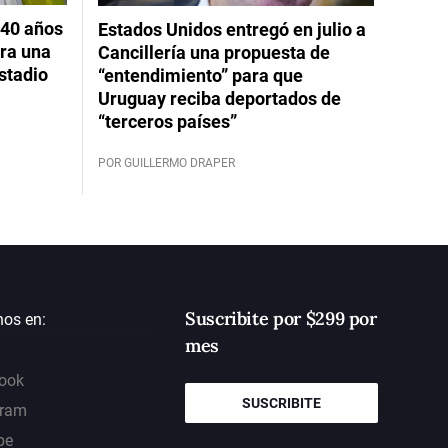
 40 años
Estados Unidos entregó en julio a
ara una
Cancillería una propuesta de
stadio
“entendimiento” para que
Uruguay reciba deportados de
“terceros países”
POR GUILLERMO DRAPER
Suscribite por $299 por
nos en:
mes
ook
SUSCRIBITE
gram
be