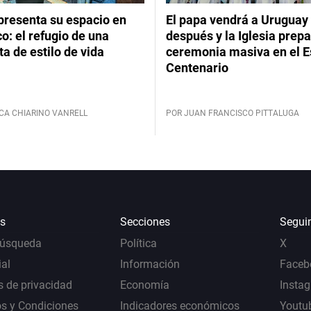
presenta su espacio en
El papa vendrá a Uruguay
: el refugio de una
después y la Iglesia prep
ta de estilo de vida
ceremonia masiva en el E
Centenario
CA CHIARINO VANRELL
POR JUAN FRANCISCO PITTALUGA
s
Secciones
Segui
Búsqueda
Política
X
al
Información
Faceb
s de privacidad
Economía
Insta
s y Condiciones
Indicadores económicos
Youtu