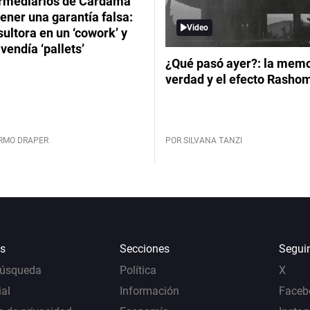
ermediarios de Cardama
ener una garantía falsa:
Video
ultora en un ‘cowork’ y
vendía ‘pallets’
¿Qué pasó ayer?: la memor
verdad y el efecto Rasho
ERMO DRAPER
POR SILVANA TANZI
s
Secciones
Segui
Búsqueda
Política
X
al
Información
Faceb