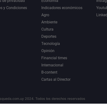
s de privacidad
Economía
Insta
s y Condiciones
Indicadores económicos
Youtu
Agro
Linke
Ambiente
Cultura
Deportes
Tecnología
Opinión
Financial times
Internacional
B-content
Cartas al Director
squeda.com.uy 2024. Todos los derechos reservados