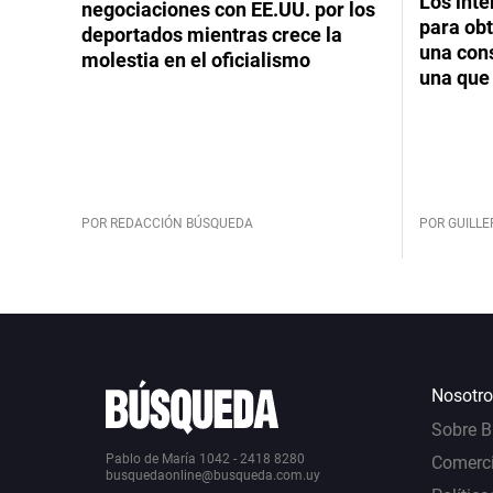
Los int
negociaciones con EE.UU. por los
para obt
deportados mientras crece la
una cons
molestia en el oficialismo
una que 
POR REDACCIÓN BÚSQUEDA
POR GUILL
Nosotro
Sobre 
Pablo de María 1042 - 2418 8280
Comerci
busquedaonline@busqueda.com.uy