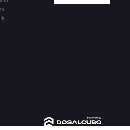
gram
be
dIn