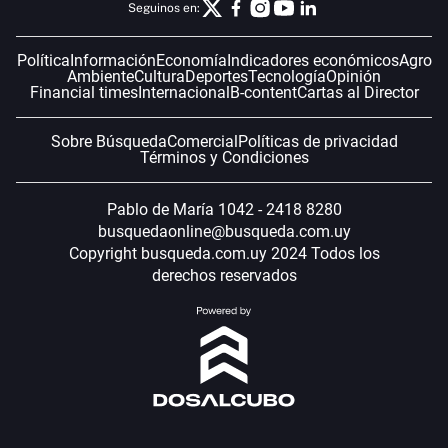
Seguinos en:
Política
Información
Economía
Indicadores económicos
Agro
Ambiente
Cultura
Deportes
Tecnología
Opinión
Financial times
Internacional
B-content
Cartas al Director
Sobre Búsqueda
Comercial
Políticas de privacidad
Términos y Condiciones
Pablo de María 1042 - 2418 8280
busquedaonline@busqueda.com.uy
Copyright busqueda.com.uy 2024 Todos los
derechos reservados