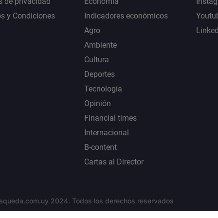
s de privacidad
Economía
Insta
s y Condiciones
Indicadores económicos
Youtu
Agro
Linke
Ambiente
Cultura
Deportes
Tecnología
Opinión
Financial times
Internacional
B-content
Cartas al Director
squeda.com.uy 2024. Todos los derechos reservados