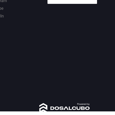
gram
be
dIn