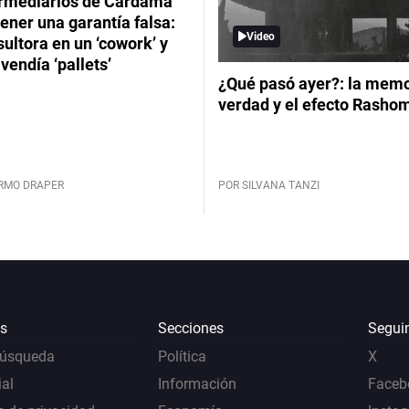
ermediarios de Cardama
ener una garantía falsa:
Video
ultora en un ‘cowork’ y
vendía ‘pallets’
¿Qué pasó ayer?: la memor
verdad y el efecto Rasho
ERMO DRAPER
POR SILVANA TANZI
s
Secciones
Segui
Búsqueda
Política
X
al
Información
Faceb