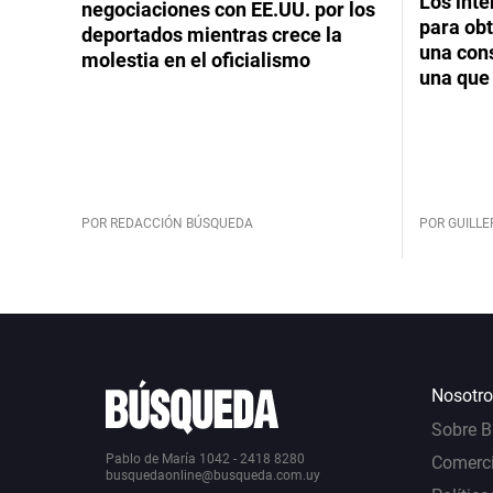
Los int
negociaciones con EE.UU. por los
para obt
deportados mientras crece la
una cons
molestia en el oficialismo
una que 
POR REDACCIÓN BÚSQUEDA
POR GUILL
Nosotro
Sobre 
Pablo de María 1042 - 2418 8280
Comerci
busquedaonline@busqueda.com.uy