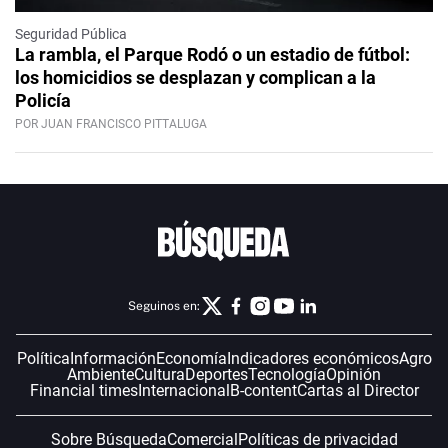
Seguridad Pública
La rambla, el Parque Rodó o un estadio de fútbol:
los homicidios se desplazan y complican a la
Policía
POR JUAN FRANCISCO PITTALUGA
Seguinos en:
Política
Información
Economía
Indicadores económicos
Agro
Ambiente
Cultura
Deportes
Tecnología
Opinión
Financial times
Internacional
B-content
Cartas al Director
Sobre Búsqueda
Comercial
Políticas de privacidad