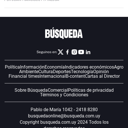
Seguinos en:
Política
Información
Economía
Indicadores económicos
Agro
Ambiente
Cultura
Deportes
Tecnología
Opinión
Financial times
Internacional
B-content
Cartas al Director
Sobre Búsqueda
Comercial
Políticas de privacidad
Términos y Condiciones
Pablo de María 1042 - 2418 8280
busquedaonline@busqueda.com.uy
Copyright busqueda.com.uy 2024 Todos los