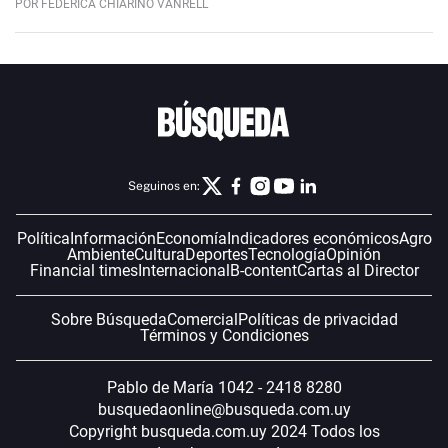
POR FEDERICA CHIARINO VANRELL
Seguinos en:
Política
Información
Economía
Indicadores económicos
Agro
Ambiente
Cultura
Deportes
Tecnología
Opinión
Financial times
Internacional
B-content
Cartas al Director
Sobre Búsqueda
Comercial
Políticas de privacidad
Términos y Condiciones
Pablo de María 1042 - 2418 8280
busquedaonline@busqueda.com.uy
Copyright busqueda.com.uy 2024 Todos los