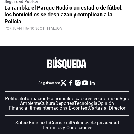
Seguridad Pública
La rambla, el Parque Rodó o un estadio de fútbol:
los homicidios se desplazan y complican a la
Policía
POR JUAN FRANCISCO PITTALUGA
Seguinos en:
Política
Información
Economía
Indicadores económicos
Agro
Ambiente
Cultura
Deportes
Tecnología
Opinión
Financial times
Internacional
B-content
Cartas al Director
Sobre Búsqueda
Comercial
Políticas de privacidad
Términos y Condiciones