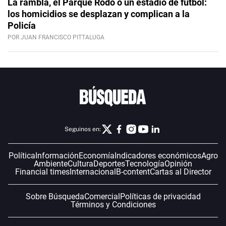
La rambla, el Parque Rodó o un estadio de fútbol:
los homicidios se desplazan y complican a la
Policía
POR JUAN FRANCISCO PITTALUGA
Seguinos en:
Política
Información
Economía
Indicadores económicos
Agro
Ambiente
Cultura
Deportes
Tecnología
Opinión
Financial times
Internacional
B-content
Cartas al Director
Sobre Búsqueda
Comercial
Políticas de privacidad
Términos y Condiciones