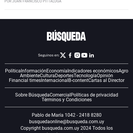
POR JUAN FRANCISCO PITTALUGA
Seguinos en:
Política
Información
Economía
Indicadores económicos
Agro
Ambiente
Cultura
Deportes
Tecnología
Opinión
Financial times
Internacional
B-content
Cartas al Director
Sobre Búsqueda
Comercial
Políticas de privacidad
Términos y Condiciones
Pablo de María 1042 - 2418 8280
busquedaonline@busqueda.com.uy
Copyright busqueda.com.uy 2024 Todos los