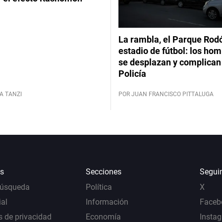
La rambla, el Parque Rod
estadio de fútbol: los hom
se desplazan y complican 
Policía
A TANZI
POR JUAN FRANCISCO PITTALUGA
s
Secciones
Segui
Búsqueda
Política
X
al
Información
Faceb
s de privacidad
Economía
Insta