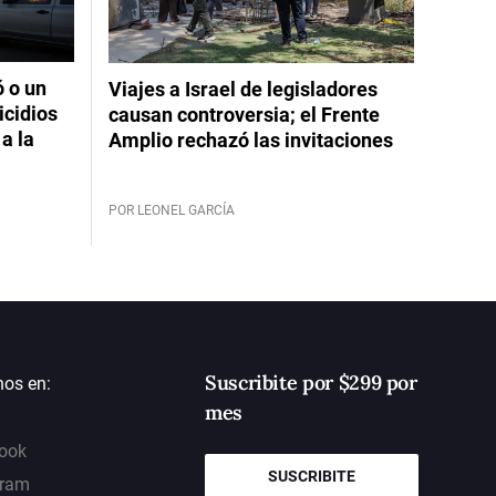
ó o un
Viajes a Israel de legisladores
icidios
causan controversia; el Frente
a la
Amplio rechazó las invitaciones
POR LEONEL GARCÍA
Suscribite por $299 por
nos en:
mes
ook
SUSCRIBITE
gram