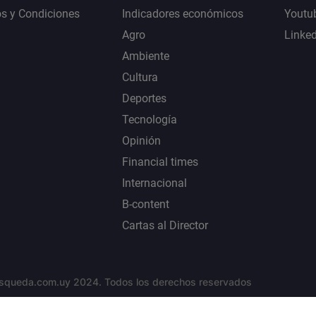
s y Condiciones
Indicadores económicos
Youtu
Agro
Linke
Ambiente
Cultura
Deportes
Tecnología
Opinión
Financial times
Internacional
B-content
Cartas al Director
squeda.com.uy 2024. Todos los derechos reservados