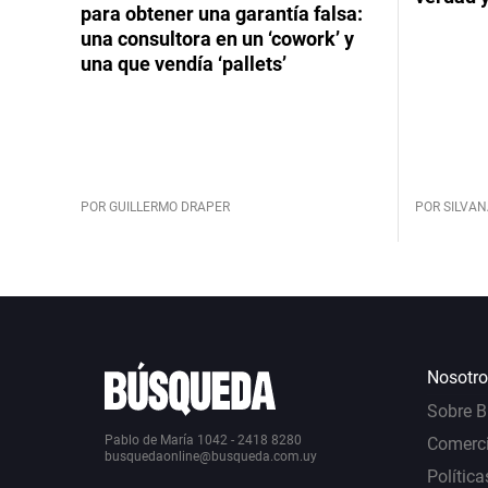
para obtener una garantía falsa:
una consultora en un ‘cowork’ y
una que vendía ‘pallets’
POR GUILLERMO DRAPER
POR SILVAN
Nosotro
Sobre 
Pablo de María 1042 - 2418 8280
Comerci
busquedaonline@busqueda.com.uy
Política