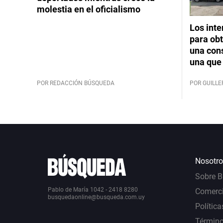
molestia en el oficialismo
Los int
para obt
una cons
una que 
POR REDACCIÓN BÚSQUEDA
POR GUILL
Nosotro
Sobre 
Pablo de María 1042 - 2418 8280
Comerci
busquedaonline@busqueda.com.uy
Política
Término