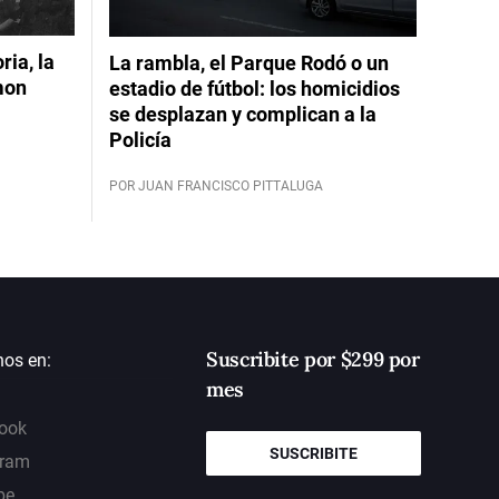
ia, la
La rambla, el Parque Rodó o un
mon
estadio de fútbol: los homicidios
se desplazan y complican a la
Policía
POR JUAN FRANCISCO PITTALUGA
Suscribite por $299 por
nos en:
mes
ook
SUSCRIBITE
gram
be