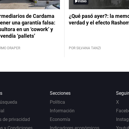
Video
ermediarios de Cardama
¿Qué pasó ayer?: la memor
ener una garantía falsa:
verdad y el efecto Rasho
ultora en un ‘cowork’ y
vendía ‘pallets’
ERMO DRAPER
POR SILVANA TANZI
s
Secciones
Segui
Búsqueda
Política
X
al
Información
Faceb
s de privacidad
Economía
Insta
s y Condiciones
Indicadores económicos
Youtu