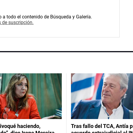
o a todo el contenido de Búsqueda y Galería.
 de suscripción.
ivoqué haciendo,
Tras fallo del TCA, Antía 
do”, dice Irene Moreira,
acuerdo extrajudicial al I