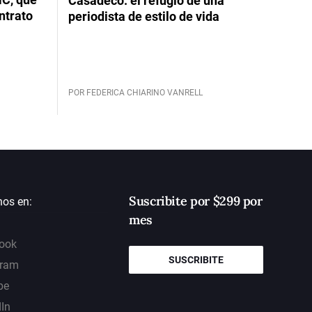
Casadeco: el refugio de una
ntrato
periodista de estilo de vida
POR FEDERICA CHIARINO VANRELL
Suscribite por $299 por
nos en:
mes
ook
SUSCRIBITE
gram
be
dIn