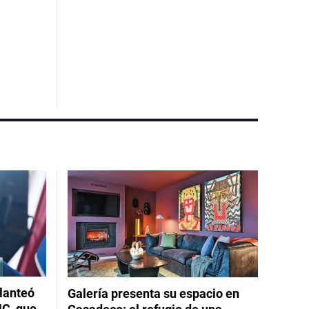
planteó
Galería presenta su espacio en
NC, que