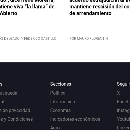
iene viva “la llama” de
mantiene rescisión del co
Abierto
de arrendamiento
ÁS DELGADO
Y FEDERICO CASTILLO
POR MAURO FLORENTÍN
s
Secciones
Segui
Búsqueda
Política
X
al
Información
Faceb
s de privacidad
Economía
Insta
s y Condiciones
Indicadores económicos
Youtu
Agro
Linke