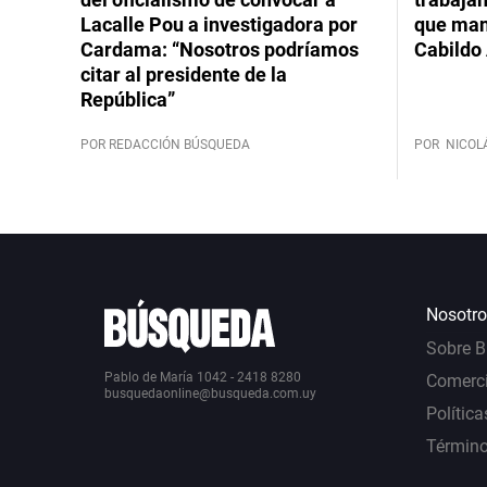
Lacalle Pou a investigadora por
que mant
Cardama: “Nosotros podríamos
Cabildo 
citar al presidente de la
República”
POR REDACCIÓN BÚSQUEDA
POR
NICOL
Nosotro
Sobre 
Pablo de María 1042 - 2418 8280
Comerci
busquedaonline@busqueda.com.uy
Política
Término