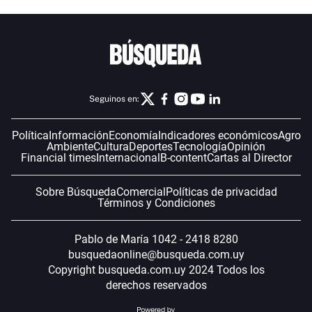
Seguinos en:
Política
Información
Economía
Indicadores económicos
Agro
Ambiente
Cultura
Deportes
Tecnología
Opinión
Financial times
Internacional
B-content
Cartas al Director
Sobre Búsqueda
Comercial
Políticas de privacidad
Términos y Condiciones
Pablo de María 1042 - 2418 8280
busquedaonline@busqueda.com.uy
Copyright busqueda.com.uy 2024 Todos los
derechos reservados