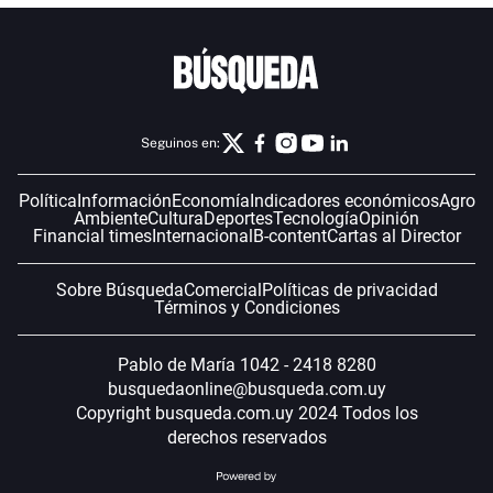
Seguinos en:
Política
Información
Economía
Indicadores económicos
Agro
Ambiente
Cultura
Deportes
Tecnología
Opinión
Financial times
Internacional
B-content
Cartas al Director
Sobre Búsqueda
Comercial
Políticas de privacidad
Términos y Condiciones
Pablo de María 1042 - 2418 8280
busquedaonline@busqueda.com.uy
Copyright busqueda.com.uy 2024 Todos los
derechos reservados