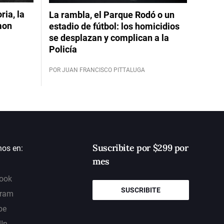
ia, la
La rambla, el Parque Rodó o un
mon
estadio de fútbol: los homicidios
se desplazan y complican a la
Policía
POR JUAN FRANCISCO PITTALUGA
Suscribite por $299 por
nos en:
mes
ook
SUSCRIBITE
gram
be
dIn