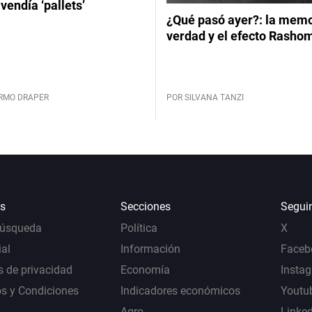
vendía ‘pallets’
¿Qué pasó ayer?: la memor
verdad y el efecto Rasho
ERMO DRAPER
POR SILVANA TANZI
s
Secciones
Segui
Búsqueda
Política
X
al
Información
Faceb
s de privacidad
Economía
Insta
s y Condiciones
Indicadores económicos
Youtu
Agro
Linke