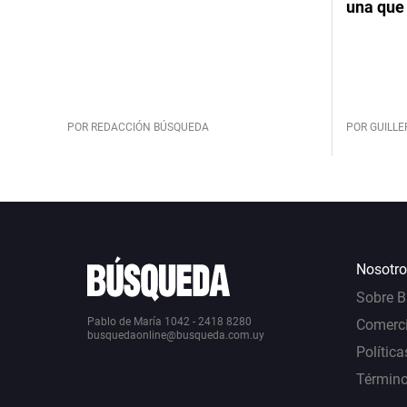
una que 
POR REDACCIÓN BÚSQUEDA
POR GUILL
Nosotro
Sobre 
Pablo de María 1042 - 2418 8280
Comerci
busquedaonline@busqueda.com.uy
Política
Término