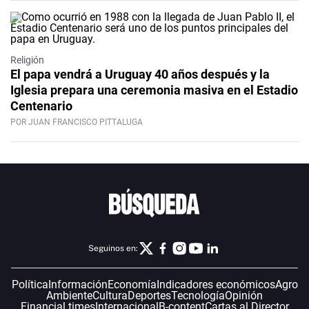
Religión
El papa vendrá a Uruguay 40 años después y la
Iglesia prepara una ceremonia masiva en el Estadio
Centenario
POR JUAN FRANCISCO PITTALUGA
Seguinos en:
Política
Información
Economía
Indicadores económicos
Agro
Ambiente
Cultura
Deportes
Tecnología
Opinión
Financial times
Internacional
B-content
Cartas al Director