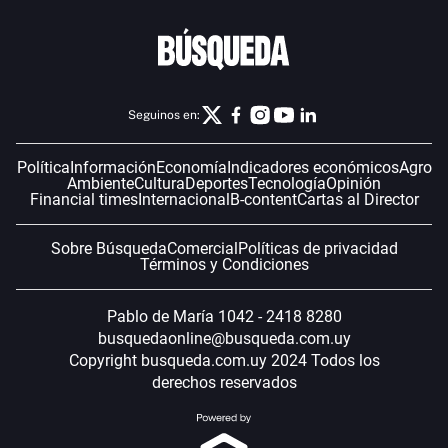
Seguinos en:
Política
Información
Economía
Indicadores económicos
Agro
Ambiente
Cultura
Deportes
Tecnología
Opinión
Financial times
Internacional
B-content
Cartas al Director
Sobre Búsqueda
Comercial
Políticas de privacidad
Términos y Condiciones
Pablo de María 1042 - 2418 8280
busquedaonline@busqueda.com.uy
Copyright busqueda.com.uy 2024 Todos los
derechos reservados