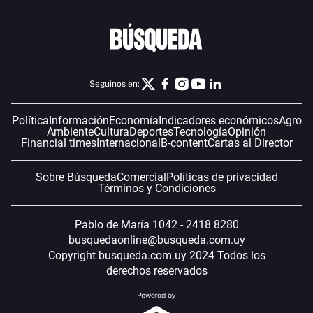
Seguinos en:
Política
Información
Economía
Indicadores económicos
Agro
Ambiente
Cultura
Deportes
Tecnología
Opinión
Financial times
Internacional
B-content
Cartas al Director
Sobre Búsqueda
Comercial
Políticas de privacidad
Términos y Condiciones
Pablo de María 1042 - 2418 8280
busquedaonline@busqueda.com.uy
Copyright busqueda.com.uy 2024 Todos los
derechos reservados