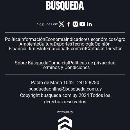
Seguinos en:
Política
Información
Economía
Indicadores económicos
Agro
Ambiente
Cultura
Deportes
Tecnología
Opinión
Financial times
Internacional
B-content
Cartas al Director
Sobre Búsqueda
Comercial
Políticas de privacidad
Términos y Condiciones
Pablo de María 1042 - 2418 8280
busquedaonline@busqueda.com.uy
Copyright busqueda.com.uy 2024 Todos los
derechos reservados