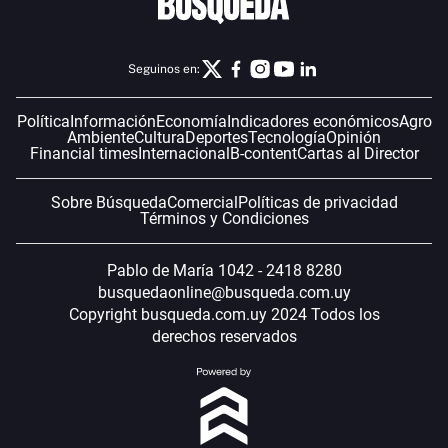
Seguinos en:
Política
Información
Economía
Indicadores económicos
Agro
Ambiente
Cultura
Deportes
Tecnología
Opinión
Financial times
Internacional
B-content
Cartas al Director
Sobre Búsqueda
Comercial
Políticas de privacidad
Términos y Condiciones
Pablo de María 1042 - 2418 8280
busquedaonline@busqueda.com.uy
Copyright busqueda.com.uy 2024 Todos los
derechos reservados