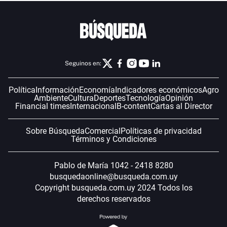
Seguinos en:
Política
Información
Economía
Indicadores económicos
Agro
Ambiente
Cultura
Deportes
Tecnología
Opinión
Financial times
Internacional
B-content
Cartas al Director
Sobre Búsqueda
Comercial
Políticas de privacidad
Términos y Condiciones
Pablo de María 1042 - 2418 8280
busquedaonline@busqueda.com.uy
Copyright busqueda.com.uy 2024 Todos los
derechos reservados