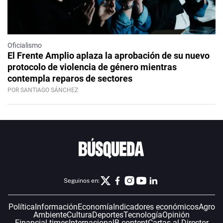
Oficialismo
El Frente Amplio aplaza la aprobación de su nuevo
protocolo de violencia de género mientras
contempla reparos de sectores
POR SANTIAGO SÁNCHEZ
Seguinos en:
Política
Información
Economía
Indicadores económicos
Agro
Ambiente
Cultura
Deportes
Tecnología
Opinión
Financial times
Internacional
B-content
Cartas al Director