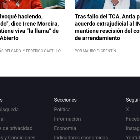
ivoqué haciendo,
Tras fallo del TCA, Antía 
do”, dice Irene Moreira,
acuerdo extrajudicial al I
iene viva “la llama” de
mantiene rescisión del co
Abierto
de arrendamiento
ÁS DELGADO
Y FEDERICO CASTILLO
POR MAURO FLORENTÍN
s
Secciones
Segui
Búsqueda
Política
X
al
Información
Faceb
s de privacidad
Economía
Insta
s y Condiciones
Indicadores económicos
Youtu