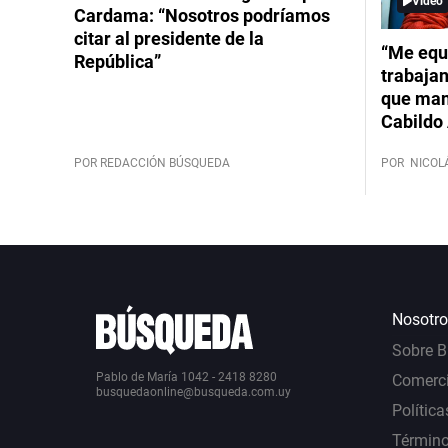
Video
Cardama: “Nosotros podríamos
citar al presidente de la
“Me equ
República”
trabajan
que mant
Cabildo 
POR REDACCIÓN BÚSQUEDA
POR
NICOL
Nosotro
Sobre 
Pablo de María 1042 - 2418 8280
Comerci
busquedaonline@busqueda.com.uy
Política
Término