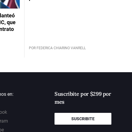
planteó
NC, que
ntrato
POR FEDERICA CHIARINO VANRELL
Suscribite por $299 por
nos en:
mes
ook
SUSCRIBITE
gram
be