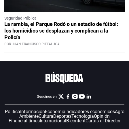
Seguridad Pública
La rambla, el Parque Rodó o un estadio de fútbol:
los homicidios se desplazan y complican a la
Policía
POR JUAN FRANCISCO PITTALUGA
Seguinos en:
Política
Información
Economía
Indicadores económicos
Agro
Ambiente
Cultura
Deportes
Tecnología
Opinión
Financial times
Internacional
B-content
Cartas al Director