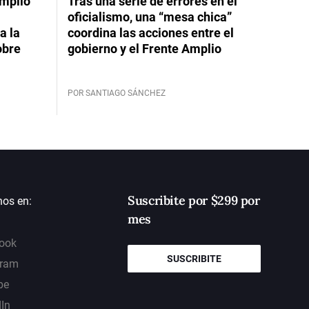
Amplio
Tras una serie de errores en el
oficialismo, una “mesa chica”
a la
coordina las acciones entre el
obre
gobierno y el Frente Amplio
POR SANTIAGO SÁNCHEZ
Suscribite por $299 por
nos en:
mes
ook
SUSCRIBITE
gram
be
dIn