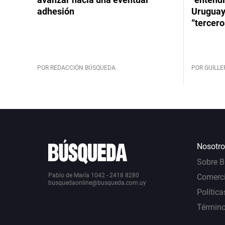
adhesión
Uruguay
“tercero
POR REDACCIÓN BÚSQUEDA
POR GUILL
Nosotro
Sobre 
Pablo de María 1042 - 2418 8280
Comerci
busquedaonline@busqueda.com.uy
Política
Término