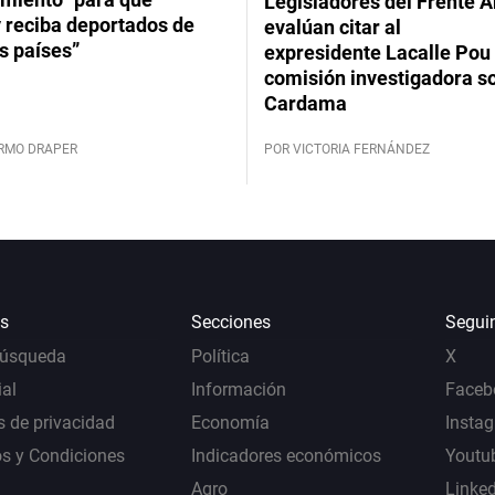
Legisladores del Frente 
 reciba deportados de
evalúan citar al
s países”
expresidente Lacalle Pou 
comisión investigadora s
Cardama
ERMO DRAPER
POR VICTORIA FERNÁNDEZ
s
Secciones
Segui
Búsqueda
Política
X
al
Información
Faceb
s de privacidad
Economía
Insta
s y Condiciones
Indicadores económicos
Youtu
Agro
Linke