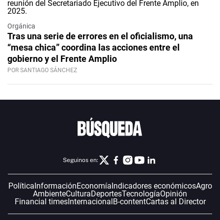
Orgánica
Tras una serie de errores en el oficialismo, una
“mesa chica” coordina las acciones entre el
gobierno y el Frente Amplio
POR SANTIAGO SÁNCHEZ
Seguinos en:
Política
Información
Economía
Indicadores económicos
Agro
Ambiente
Cultura
Deportes
Tecnología
Opinión
Financial times
Internacional
B-content
Cartas al Director