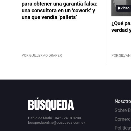
para obtener una garantía falsa:
Video
una consultora en un ‘cowork’ y
una que vendía ‘pallets’
¿Qué pas
verdad 
POR GUILLERMO DRAPER
POR SILVAN
Nosotro
Sobre 
Pablo de María 1042 - 2418 8280
Comerci
busquedaonline@busqueda.com.uy
Política