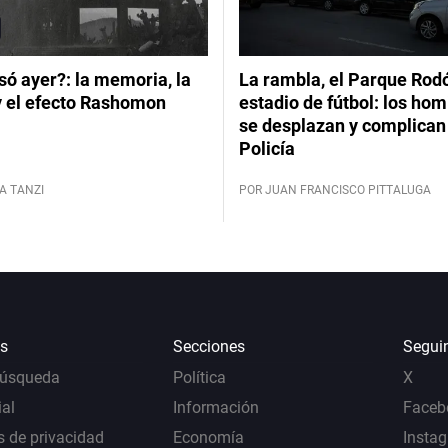
ó ayer?: la memoria, la
La rambla, el Parque Rod
y el efecto Rashomon
estadio de fútbol: los hom
se desplazan y complican 
Policía
A TANZI
POR JUAN FRANCISCO PITTALUGA
s
Secciones
Segui
Búsqueda
Política
X
al
Información
Faceb
s de privacidad
Economía
Insta