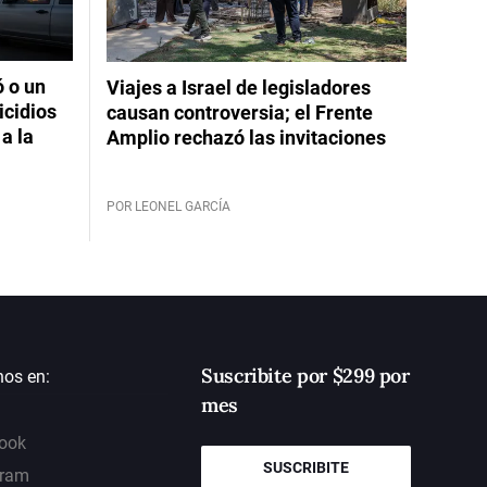
ó o un
Viajes a Israel de legisladores
icidios
causan controversia; el Frente
a la
Amplio rechazó las invitaciones
POR LEONEL GARCÍA
Suscribite por $299 por
nos en:
mes
ook
SUSCRIBITE
gram