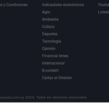
s y Condiciones
Indicadores económicos
Youtu
Agro
Linke
Ambiente
Cultura
Deportes
Tecnología
Opinión
Financial times
Internacional
B-content
Cartas al Director
squeda.com.uy 2024. Todos los derechos reservados