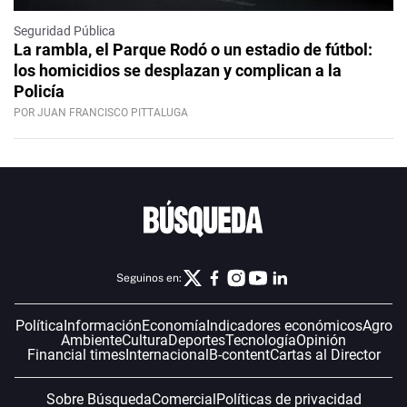
Seguridad Pública
La rambla, el Parque Rodó o un estadio de fútbol:
los homicidios se desplazan y complican a la
Policía
POR JUAN FRANCISCO PITTALUGA
Seguinos en:
Política
Información
Economía
Indicadores económicos
Agro
Ambiente
Cultura
Deportes
Tecnología
Opinión
Financial times
Internacional
B-content
Cartas al Director
Sobre Búsqueda
Comercial
Políticas de privacidad