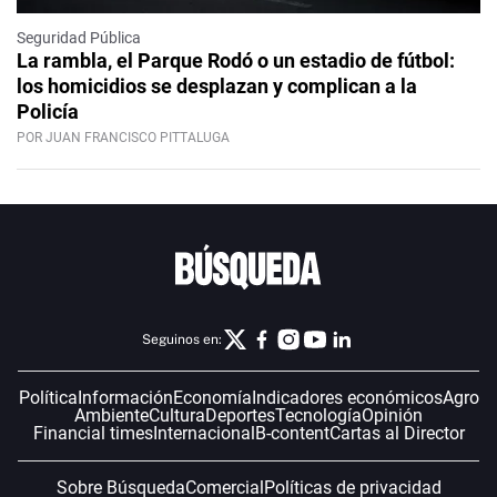
Seguridad Pública
La rambla, el Parque Rodó o un estadio de fútbol:
los homicidios se desplazan y complican a la
Policía
POR JUAN FRANCISCO PITTALUGA
Seguinos en:
Política
Información
Economía
Indicadores económicos
Agro
Ambiente
Cultura
Deportes
Tecnología
Opinión
Financial times
Internacional
B-content
Cartas al Director
Sobre Búsqueda
Comercial
Políticas de privacidad