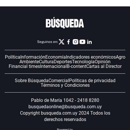
Seguinos en:
Política
Información
Economía
Indicadores económicos
Agro
Ambiente
Cultura
Deportes
Tecnología
Opinión
Financial times
Internacional
B-content
Cartas al Director
Sobre Búsqueda
Comercial
Políticas de privacidad
Términos y Condiciones
Pablo de María 1042 - 2418 8280
busquedaonline@busqueda.com.uy
Copyright busqueda.com.uy 2024 Todos los
derechos reservados