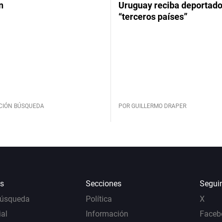
n
Uruguay reciba deportado
“terceros países”
CIÓN BÚSQUEDA
POR GUILLERMO DRAPER
s
Secciones
Segui
Búsqueda
Política
X
al
Información
Faceb