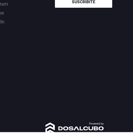
SUSCRIBITE
gram
be
dIn