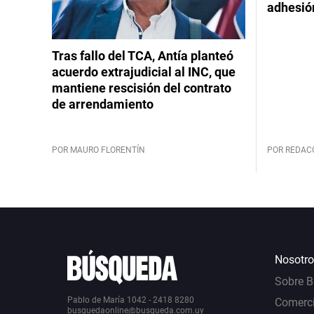
adhesió
Tras fallo del TCA, Antía planteó
acuerdo extrajudicial al INC, que
mantiene rescisión del contrato
de arrendamiento
POR MAURO FLORENTÍN
POR REDAC
Nosotro
Sobre 
Pablo de María 1042 - 2418 8280
Comerci
busquedaonline@busqueda.com.uy