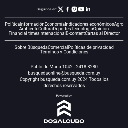
Seguinos en:
Política
Información
Economía
Indicadores económicos
Agro
Ambiente
Cultura
Deportes
Tecnología
Opinión
Financial times
Internacional
B-content
Cartas al Director
Sobre Búsqueda
Comercial
Políticas de privacidad
Términos y Condiciones
Pablo de María 1042 - 2418 8280
busquedaonline@busqueda.com.uy
Copyright busqueda.com.uy 2024 Todos los
derechos reservados