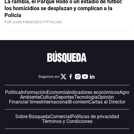
La rambla, el Parque Rodó o un estadio de fútbol:
los homicidios se desplazan y complican a la
Policía
POR JUAN FRANCISCO PITTALUGA
Seguinos en:
Política
Información
Economía
Indicadores económicos
Agro
Ambiente
Cultura
Deportes
Tecnología
Opinión
Financial times
Internacional
B-content
Cartas al Director
Sobre Búsqueda
Comercial
Políticas de privacidad
Términos y Condiciones