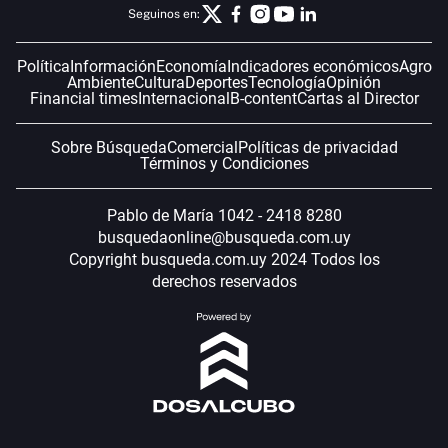
Seguinos en:
Política
Información
Economía
Indicadores económicos
Agro
Ambiente
Cultura
Deportes
Tecnología
Opinión
Financial times
Internacional
B-content
Cartas al Director
Sobre Búsqueda
Comercial
Políticas de privacidad
Términos y Condiciones
Pablo de María 1042 - 2418 8280
busquedaonline@busqueda.com.uy
Copyright busqueda.com.uy 2024 Todos los
derechos reservados