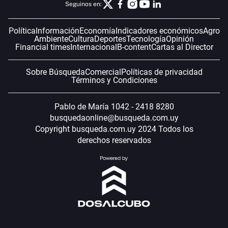
Seguinos en:
Política
Información
Economía
Indicadores económicos
Agro
Ambiente
Cultura
Deportes
Tecnología
Opinión
Financial times
Internacional
B-content
Cartas al Director
Sobre Búsqueda
Comercial
Políticas de privacidad
Términos y Condiciones
Pablo de María 1042 - 2418 8280
busquedaonline@busqueda.com.uy
Copyright busqueda.com.uy 2024 Todos los
derechos reservados