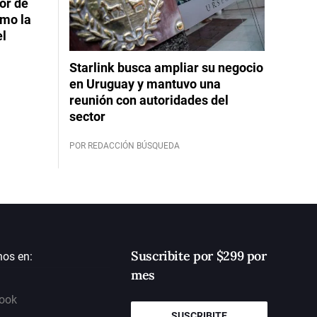
or de
imo la
el
Starlink busca ampliar su negocio
en Uruguay y mantuvo una
reunión con autoridades del
sector
POR REDACCIÓN BÚSQUEDA
Suscribite por $299 por
nos en:
mes
ook
SUSCRIBITE