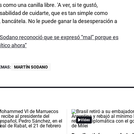
como una canilla libre. 'A ver, si te gustó,
nsabilidad de cuidarte, que es tan simple como
a, bancátela. No le puede ganar la desesperación a
o, Sodano reconoció que se expresó “mal” porque es
ítico ahora”
EMAS:
MARTÍN SODANO
Video