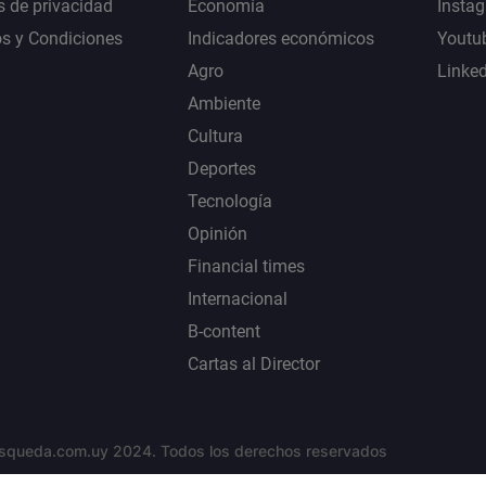
s de privacidad
Economía
Insta
s y Condiciones
Indicadores económicos
Youtu
Agro
Linke
Ambiente
Cultura
Deportes
Tecnología
Opinión
Financial times
Internacional
B-content
Cartas al Director
squeda.com.uy 2024. Todos los derechos reservados