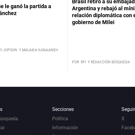
Brasil retiró a su embajad
ue le ganó la partida a
Argentina y rebajó al mín
ánchez
relación diplomática con 
gobierno de Milei
Y JOPSON
Y MALAIKA KANAANEH
POR
RFI
Y REDACCIÓN BÚSQUEDA
s
Secciones
Segui
Búsqueda
Política
X
al
Información
Faceb