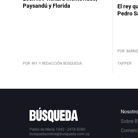
Paysandú y Florida
El rey q
Pedro S
POR
BARNE
POR
RFI
Y REDACCIÓN BÚSQUEDA
TAPPER
Nosotro
Sobre 
Pablo de María 1042 - 2418 8280
Comerci
busquedaonline@busqueda.com.uy